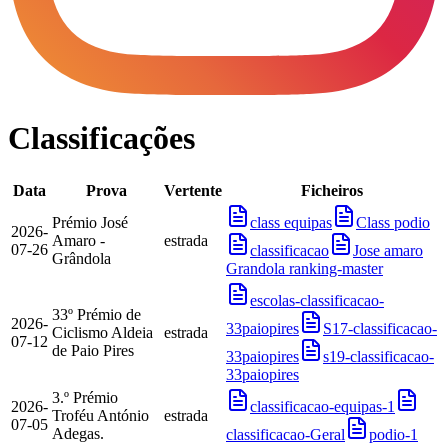
Classificações
Data
Prova
Vertente
Ficheiros
Prémio José
class equipas
Class podio
2026-
Amaro -
estrada
07-26
classificacao
Jose amaro
Grândola
Grandola ranking-master
escolas-classificacao-
33º Prémio de
2026-
33paiopires
S17-classificacao-
Ciclismo Aldeia
estrada
07-12
de Paio Pires
33paiopires
s19-classificacao-
33paiopires
3.º Prémio
2026-
classificacao-equipas-1
Troféu António
estrada
07-05
Adegas.
classificacao-Geral
podio-1