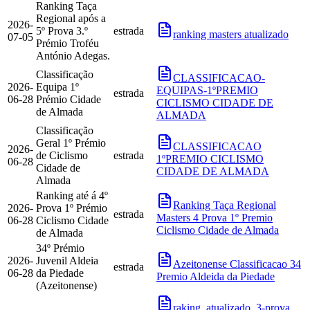
Ranking Taça
Regional após a
2026-
5º Prova 3.º
estrada
ranking masters atualizado
07-05
Prémio Troféu
António Adegas.
Classificação
CLASSIFICACAO-
2026-
Equipa 1º
EQUIPAS-1ºPREMIO
estrada
06-28
Prémio Cidade
CICLISMO CIDADE DE
de Almada
ALMADA
Classificação
Geral 1º Prémio
CLASSIFICACAO
2026-
de Ciclismo
estrada
1ºPREMIO CICLISMO
06-28
Cidade de
CIDADE DE ALMADA
Almada
Ranking até á 4º
Ranking Taça Regional
2026-
Prova 1º Prémio
estrada
Masters 4 Prova 1º Premio
06-28
Ciclismo Cidade
Ciclismo Cidade de Almada
de Almada
34º Prémio
2026-
Juvenil Aldeia
Azeitonense Classificacao 34
estrada
06-28
da Piedade
Premio Aldeida da Piedade
(Azeitonense)
raking_atualizado_3-prova