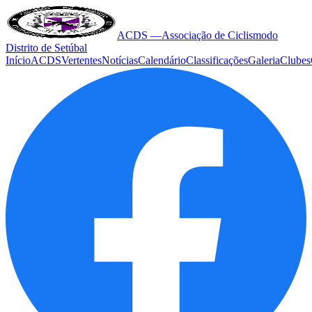
ACDS —
Associação de Ciclismo
do
Distrito de Setúbal
Início
ACDS
Vertentes
Notícias
Calendário
Classificações
Galeria
Clubes