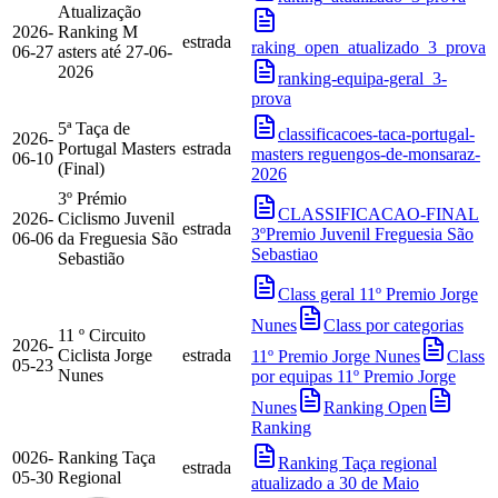
Atualização
2026-
Ranking M
estrada
raking_open_atualizado_3_prova
06-27
asters até 27-06-
2026
ranking-equipa-geral_3-
prova
5ª Taça de
classificacoes-taca-portugal-
2026-
Portugal Masters
estrada
masters reguengos-de-monsaraz-
06-10
(Final)
2026
3º Prémio
CLASSIFICACAO-FINAL
2026-
Ciclismo Juvenil
estrada
3ºPremio Juvenil Freguesia São
06-06
da Freguesia São
Sebastiao
Sebastião
Class geral 11º Premio Jorge
Nunes
Class por categorias
11 º Circuito
2026-
Ciclista Jorge
estrada
11º Premio Jorge Nunes
Class
05-23
Nunes
por equipas 11º Premio Jorge
Nunes
Ranking Open
Ranking
0026-
Ranking Taça
Ranking Taça regional
estrada
05-30
Regional
atualizado a 30 de Maio