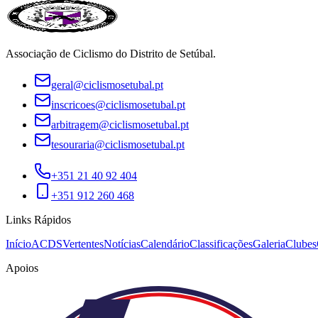
Associação de Ciclismo do Distrito de Setúbal.
geral@ciclismosetubal.pt
inscricoes@ciclismosetubal.pt
arbitragem@ciclismosetubal.pt
tesouraria@ciclismosetubal.pt
+351 21 40 92 404
+351 912 260 468
Links Rápidos
Início
ACDS
Vertentes
Notícias
Calendário
Classificações
Galeria
Clubes
Apoios